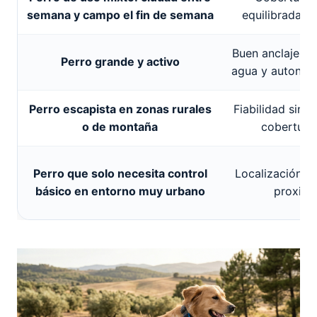
semana y campo el fin de semana
equilibrada y
Buen anclaje, re
Perro grande y activo
agua y autonom
Perro escapista en zonas rurales
Fiabilidad sin 
o de montaña
cobertura
Perro que solo necesita control
Localización o
básico en entorno muy urbano
proximi