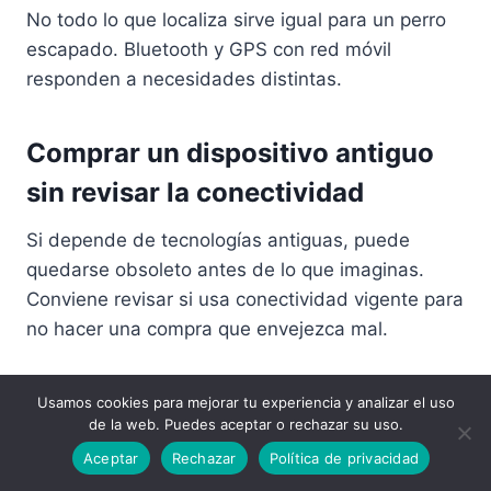
No todo lo que localiza sirve igual para un perro
escapado. Bluetooth y GPS con red móvil
responden a necesidades distintas.
Comprar un dispositivo antiguo
sin revisar la conectividad
Si depende de tecnologías antiguas, puede
quedarse obsoleto antes de lo que imaginas.
Conviene revisar si usa conectividad vigente para
no hacer una compra que envejezca mal.
Usamos cookies para mejorar tu experiencia y analizar el uso
Entonces, ¿qué GPS para
de la web. Puedes aceptar o rechazar su uso.
perros te conviene?
Aceptar
Rechazar
Política de privacidad