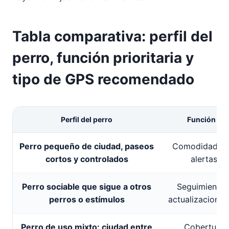
Tabla comparativa: perfil del
perro, función prioritaria y
tipo de GPS recomendado
Perfil del perro
Función prio
Perro pequeño de ciudad, paseos
Comodidad, ap
cortos y controlados
alertas r
Perro sociable que sigue a otros
Seguimiento 
perros o estímulos
actualizaciones
Perro de uso mixto: ciudad entre
Cobertura, 