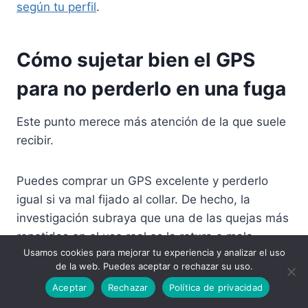
según tu perfil
.
Cómo sujetar bien el GPS
para no perderlo en una fuga
Este punto merece más atención de la que suele
recibir.
Puedes comprar un GPS excelente y perderlo
igual si va mal fijado al collar. De hecho, la
investigación subraya que una de las quejas más
repetidas en el uso real es la rotura o mala
Usamos cookies para mejorar tu experiencia y analizar el uso
fijación de los soportes, especialmente en perros
de la web. Puedes aceptar o rechazar su uso.
activos y en razas que se escapan con facilidad.
Aceptar
Rechazar
Política de privacidad