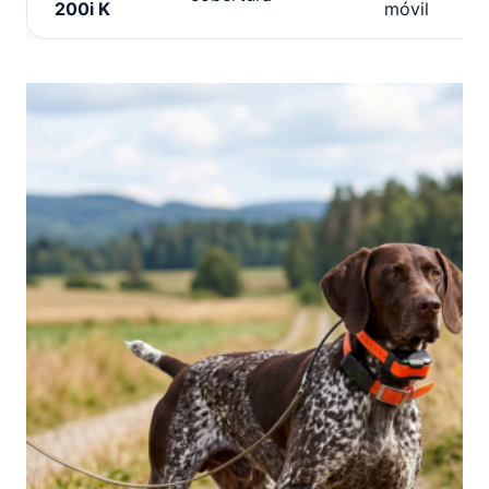
200i
K
móvil