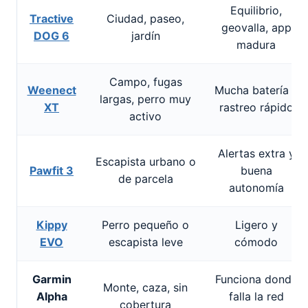
Equilibrio,
Tractive
Ciudad, paseo,
geovalla, app
DOG 6
jardín
madura
Campo, fugas
Weenect
Mucha batería y
largas, perro muy
XT
rastreo rápido
activo
Alertas extra y
Escapista urbano o
Pawfit 3
buena
de parcela
autonomía
Kippy
Perro pequeño o
Ligero y
EVO
escapista leve
cómodo
Garmin
Funciona donde
Monte, caza, sin
Alpha
falla la red
cobertura